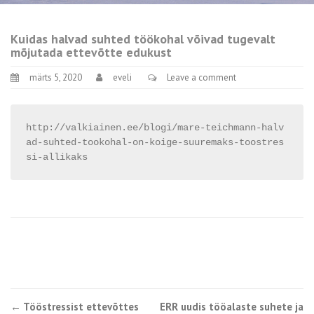
Kuidas halvad suhted töökohal võivad tugevalt
mõjutada ettevõtte edukust
märts 5, 2020
eveli
Leave a comment
http://valkiainen.ee/blogi/mare-teichmann-halv
ad-suhted-tookohal-on-koige-suuremaks-toostres
si-allikaks
Post
←
Tööstressist ettevõttes
ERR uudis tööalaste suhete ja