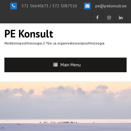
372 56640673 / 372 5087510
pe@pekonsult.ee
PE Konsult
Meditsiinipsühholoogia // Töö- ja organisatsioonipsühholoogia
Main Menu