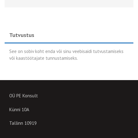
Tutvustus
See on sobiv koht enda või sinu veebisaidi tutvustamiseks
või kaastöötajate tunnustamiseks.
OÜ PE Konsult
Künni 10A
Tallinn 10919