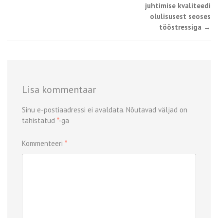
juhtimise kvaliteedi
navigation
olulisusest seoses
tööstressiga
→
Lisa kommentaar
Sinu e-postiaadressi ei avaldata.
Nõutavad väljad on
tähistatud
*
-ga
Kommenteeri
*