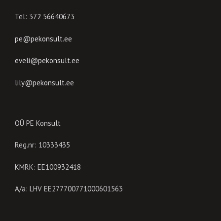
Tel:
372 56640673
pe@pekonsult.ee
eveli@pekonsult.ee
lily@pekonsult.ee
OÜ PE Konsult
Reg.nr: 10333435
KMRK: EE100932418
A/a: LHV EE277700771000601563