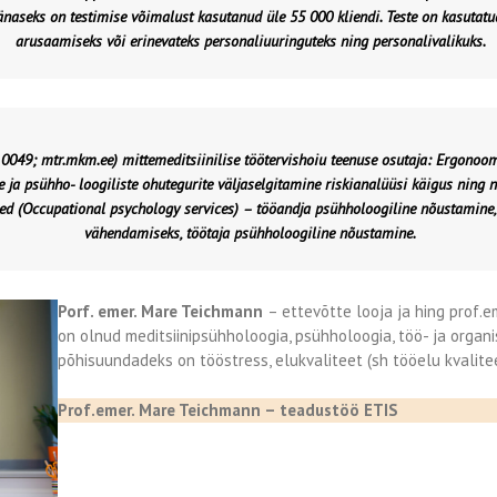
 Tänaseks on testimise võimalust kasutanud üle 55 000 kliendi. Teste on kasuta
arusaamiseks või erinevateks personaliuuringuteks ning personalivalikuks.
. 0049;
mtr.mkm.ee
) mittemeditsiinilise töötervishoiu teenuse osutaja:
Ergonoom
e ja psühho- loogiliste ohutegurite väljaselgitamine riskianalüüsi käigus ning
d (Occupational psychology services)
– tööandja psühholoogiline nõustamine,
vähendamiseks, töötaja psühholoogiline nõustamine.
Porf. emer. Mare Teichmann
– ettevõtte looja ja hing prof
on olnud meditsiinipsühholoogia, psühholoogia, töö- ja orga
põhisuundadeks on tööstress, elukvaliteet (sh tööelu kvalitee
Prof.emer. Mare Teichmann – teadustöö ETIS