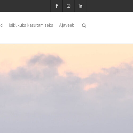
id
Isiklikuks kasutamiseks
Ajaveeb