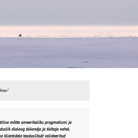
õna/
tilise mõtte ameerikaliku pragmatismi ja
duslik dialoog tööandja ja töötaja vahel.
klientidele teaduslikult valideeritud