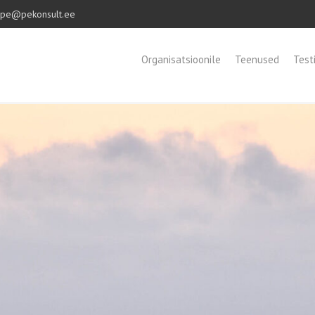
pe@pekonsult.ee
Organisatsioonile
Teenused
Test