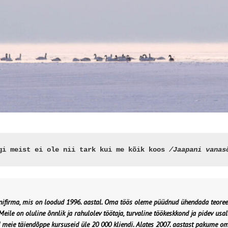
gi meist ei ole nii tark kui me kõik koos 
/Jaapani vanas
onifirma, mis on loodud 1996. aastal. Oma töös oleme püüdnud ühendada teoree
eile on oluline õnnlik ja rahulolev töötaja, turvaline töökeskkond ja pidev usal
eie täiendõppe kursuseid üle 20 000 kliendi. Alates 2007. aastast pakume oma 