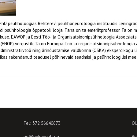
D psühholoogias Behterevi psühhoneuroloogia instituudis Leningradis
di psühholoogia õppetooli looja. Täna on ta emeriitprofessor. Ta on
skuse, EAWOP ja Eesti Töö- ja Organisatsioonipsühholoogia Assotsiatsi
(ENOP) võrgustik. Ta on Euroopa Töö ja organisatsioonipsühholoogia a
 administratiivtöö ning ärinõustamise valdkonna (OSKA) eksperdikogu l
tikas rakendanud teadusel põhinevaid teadmisi ja psühholoogilisi mee
Tel:
372 56640673
OÜ
pe@pekonsult.ee
Re