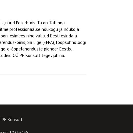
, nüüd Peterburis. Ta on Tallinna
 mitme professionaalse nõukogu ja nõukoja
ooni esimees ning valitud Eesti esindaja
renduskomisjoni liige (EFPA), tööpsühholoogi
iige, e-õppelahenduste pioneer Eestis.
todeid OÜ PE Konsult tegevjuhina.
 PE Konsult
g.nr: 10333435