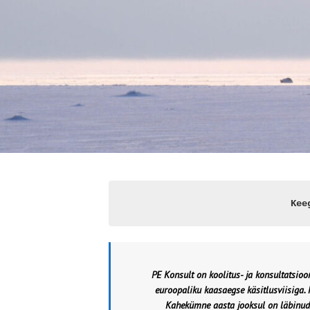
Kee
PE Konsult on koolitus- ja konsultatsio
euroopaliku kaasaegse käsitlusviisiga. M
Kahekümne aasta jooksul on läbinud m