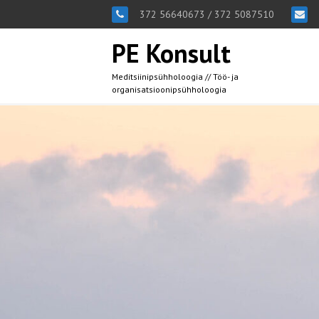
372 56640673 / 372 5087510
PE Konsult
Meditsiinipsühholoogia // Töö- ja
organisatsioonipsühholoogia