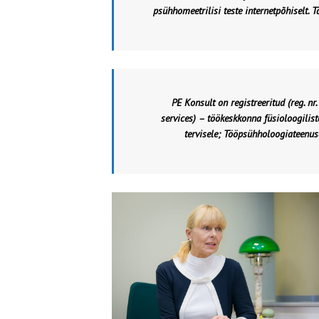
psühhomeetrilisi teste internetpõhiselt.
PE Konsult on registreeritud (reg. nr
services)
– töökeskkonna füsioloogilist
tervisele;
Tööpsühholoogiateenuse