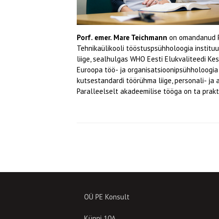
Porf. emer. Mare Teichmann
on omandanud Ph
Tehnikaülikooli tööstuspsühholoogia instituu
liige, sealhulgas WHO Eesti Elukvaliteedi Ke
Euroopa töö- ja organisatsioonipsühholoogia 
kutsestandardi töörühma liige, personali- ja
Paralleelselt akadeemilise tööga on ta prak
OÜ PE Konsult
Künni 10A