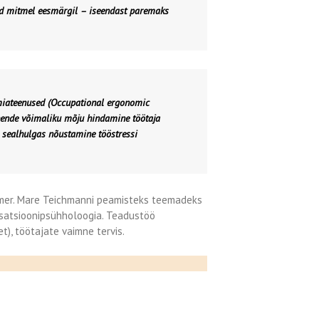
tud mitmel eesmärgil – iseendast paremaks
iateenused (Occupational ergonomic
 nende võimaliku mõju hindamine töötaja
 sealhulgas nõustamine tööstressi
.emer. Mare Teichmanni peamisteks teemadeks
nisatsioonipsühholoogia. Teadustöö
t), töötajate vaimne tervis.