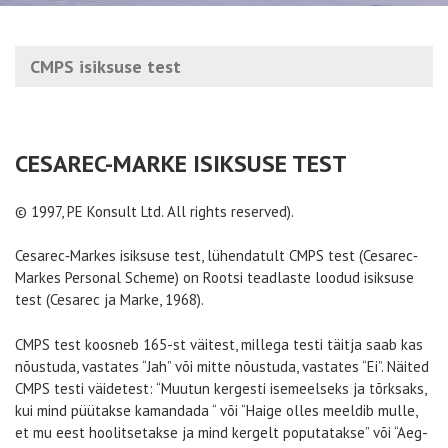
CMPS isiksuse test
CESAREC-MARKE ISIKSUSE TEST
© 1997, PE Konsult Ltd. All rights reserved).
Cesarec‐Markes isiksuse test, lühendatult CMPS test (Cesarec‐
Markes Personal Scheme)
on Rootsi teadlaste loodud isiksuse
test (Cesarec ja Marke, 1968).
CMPS test koosneb 165-st väitest, millega testi täitja saab kas
nõustuda, vastates “Jah” või mitte nõustuda, vastates “Ei”. Näited
CMPS testi väidetest: “Muutun kergesti isemeelseks ja tõrksaks,
kui mind püütakse kamandada “ või “Haige olles meeldib mulle,
et mu eest hoolitsetakse ja mind kergelt poputatakse” või “Aeg-