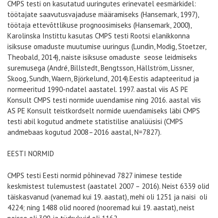
CMPS testi on kasutatud uuringutes erinevatel eesmärkidel:
töötajate saavutusvajaduse määramiseks (Hansemark, 1997),
töötaja ettevõttlikuse prognoosimiseks (Hansemark, 2000),
Karolinska Instittu kasutas CMPS testi Rootsi elanikkonna
isiksuse omaduste muutumise uuringus (Lundin, Modig, Stoetzer,
Theobald, 2014), naiste isiksuse omaduste seose leidmiseks
suremusega (André, Billstedt, Bengtsson, Hällström, Lissner,
Skoog, Sundh, Waern, Björkelund, 2014).Eestis adapteeritud ja
normeeritud 1990-ndatel aastatel. 1997. aastal viis AS PE
Konsult CMPS testi normide uuendamise ning 2016. aastal viis
AS PE Konsult teistkordselt normide uuendamiseks läbi CMPS
testi abil kogutud andmete statistilise analüüsisi (CMPS
andmebaas kogutud 2008–2016 aastal, N=7827).
EESTI NORMID
CMPS testi Eesti normid põhinevad 7827 inimese testide
keskmistest tulemustest (aastatel 2007 – 2016). Neist 6339 olid
täiskasvanud (vanemad kui 19. aastat), mehi oli 1251 ja naisi oli
4224; ning 1488 olid noored (nooremad kui 19. aastat), neist