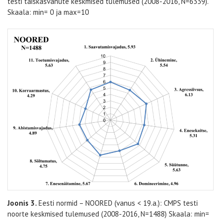
testi täiskasvanute keskmised tulemused (2008-2016, N=6339).
Skaala: min= 0 ja max=10
Joonis 3.
Eesti normid – NOORED (vanus < 19.a.):
CMPS testi
noorte keskmised tulemused (2008-2016, N=1488) Skaala: min=