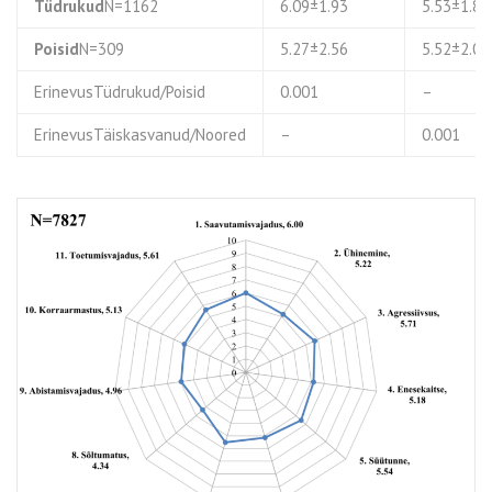
Tüdrukud
N=1162
6.09±1.93
5.53±1.8
Poisid
N=309
5.27±2.56
5.52±2.0
ErinevusTüdrukud/Poisid
0.001
–
ErinevusTäiskasvanud/Noored
–
0.001