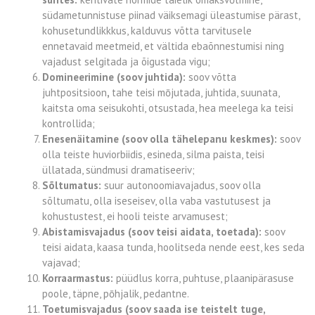
südametunnistuse piinad väiksemagi üleastumise pärast,
kohusetundlikkkus, kalduvus võtta tarvitusele
ennetavaid meetmeid, et vältida ebaõnnestumisi ning
vajadust selgitada ja õigustada vigu;
Domineerimine (soov juhtida):
soov võtta
juhtpositsioon
,
tahe teisi mōjutada, juhtida, suunata,
kaitsta oma seisukohti, otsustada, hea meelega ka teisi
kontrollida;
Enesenäitamine (soov olla tähelepanu keskmes):
soov
olla teiste huviorbiidis, esineda, silma paista, teisi
üllatada, sündmusi dramatiseeriv;
Sõltumatus:
suur autonoomiavajadus, soov olla
sõltumatu, olla iseseisev, olla vaba vastutusest ja
kohustustest, ei hooli teiste arvamusest;
Abistamisvajadus (soov teisi aidata, toetada):
soov
teisi aidata, kaasa tunda, hoolitseda nende eest, kes seda
vajavad;
Korraarmastus:
püüdlus korra, puhtuse, plaanipärasuse
poole, täpne, pōhjalik, pedantne.
Toetumisvajadus (soov saada ise teistelt tuge,