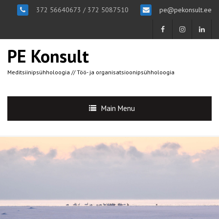
372 56640673 / 372 5087510
pe@pekonsult.ee
PE Konsult
Meditsiinipsühholoogia // Töö- ja organisatsioonipsühholoogia
Main Menu