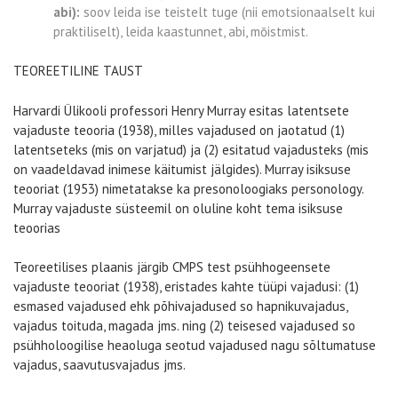
abi):
soov leida ise teistelt tuge (nii emotsionaalselt kui
praktiliselt), leida kaastunnet, abi, mōistmist.
TEOREETILINE TAUST
Harvardi Ülikooli professori Henry Murray esitas latentsete
vajaduste teooria (1938), milles vajadused on jaotatud (1)
latentseteks (mis on varjatud) ja (2) esitatud vajadusteks (mis
on vaadeldavad inimese käitumist jälgides). Murray isiksuse
teooriat (1953) nimetatakse ka presonoloogiaks personology.
Murray vajaduste süsteemil on oluline koht tema isiksuse
teoorias
Teoreetilises plaanis järgib CMPS test psühhogeensete
vajaduste teooriat (1938), eristades kahte tüüpi vajadusi: (1)
esmased vajadused ehk põhivajadused so hapnikuvajadus,
vajadus toituda, magada jms. ning (2) teisesed vajadused so
psühholoogilise heaoluga seotud vajadused nagu sõltumatuse
vajadus, saavutusvajadus jms.