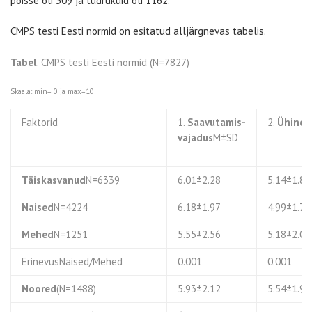
poisse oli 309 ja tüdrukuid oli 1162.
CMPS testi Eesti normid on esitatud alljärgnevas tabelis.
Tabel
. CMPS testi Eesti normid (N=7827)
Skaala: min= 0 ja max=10
Faktorid
1.
Saavutamis-
2.
Ühinem
vajadus
M±SD
Täiskasvanud
N=6339
6.01±2.28
5.14±1.8
Naised
N=4224
6.18±1.97
4.99±1.7
Mehed
N=1251
5.55±2.56
5.18±2.0
ErinevusNaised/Mehed
0.001
0.001
Noored
(N=1488)
5.93±2.12
5.54±1.9