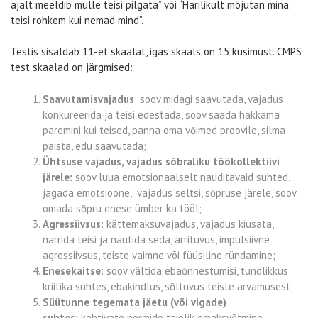
ajalt meeldib mulle teisi pilgata” või “Harilikult mõjutan mina
teisi rohkem kui nemad mind”.
Testis sisaldab 11-et skaalat, igas skaals on 15 küsimust. CMPS
test skaalad on järgmised:
Saavutamisvajadus
: soov midagi saavutada, vajadus
konkureerida ja teisi edestada, soov saada hakkama
paremini kui teised, panna oma vōimed proovile, silma
paista, edu saavutada;
Ühtsuse vajadus, vajadus sõbraliku töökollektiivi
järele:
soov luua emotsionaalselt nauditavaid suhted,
jagada emotsioone, vajadus seltsi, sōpruse järele, soov
omada sōpru enese ümber ka tööl;
Agressiivsus:
kättemaksuvajadus, vajadus kiusata,
narrida teisi ja nautida seda, ärrituvus, impulsiivne
agressiivsus, teiste vaimne või füüsiline ründamine;
Enesekaitse:
soov vältida ebaōnnestumisi, tundlikkus
kriitika suhtes, ebakindlus, sōltuvus teiste arvamusest;
Süütunne tegemata jäetu (või vigade)
suhtes:
kehtivate normide täielik omaksvōtmine,